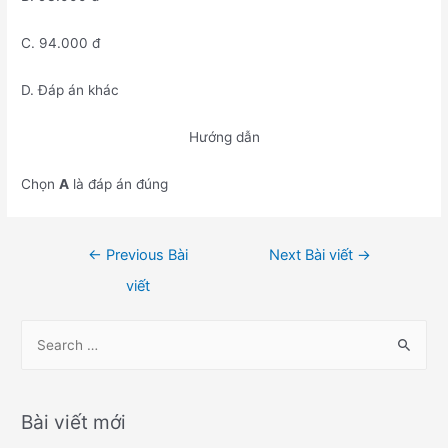
C. 94.000 đ
D. Đáp án khác
Hướng dẫn
Chọn
A
là đáp án đúng
Điều
←
Previous Bài
Next Bài viết
→
hướng
viết
bài
viết
S
e
a
r
Bài viết mới
c