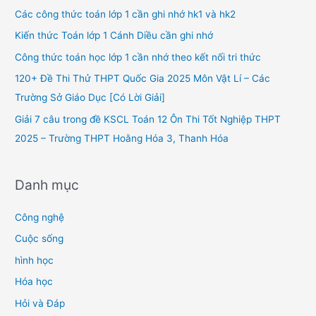
h
Các công thức toán lớp 1 cần ghi nhớ hk1 và hk2
f
Kiến thức Toán lớp 1 Cánh Diều cần ghi nhớ
o
Công thức toán học lớp 1 cần nhớ theo kết nối tri thức
r
120+ Đề Thi Thử THPT Quốc Gia 2025 Môn Vật Lí – Các
:
Trường Sở Giáo Dục [Có Lời Giải]
Giải 7 câu trong đề KSCL Toán 12 Ôn Thi Tốt Nghiệp THPT
2025 – Trường THPT Hoằng Hóa 3, Thanh Hóa
Danh mục
Công nghệ
Cuộc sống
hình học
Hóa học
Hỏi và Đáp