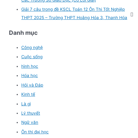
Giải 7 câu trong đề KSCL Toán 12 Ôn Thi Tốt Nghiệp
THPT 2025 – Trường THPT Hoằng Hóa 3, Thanh Hóa
Danh mục
Công nghệ
Cuộc sống
hình học
Hóa học
Hỏi và Đáp
Kinh tế
Là gì
Lý thuyết
Ngữ văn
Ôn thi đại học