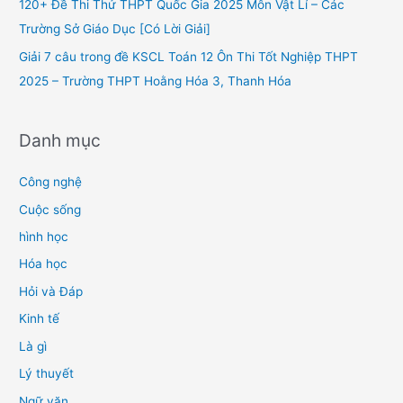
120+ Đề Thi Thử THPT Quốc Gia 2025 Môn Vật Lí – Các
:
Trường Sở Giáo Dục [Có Lời Giải]
Giải 7 câu trong đề KSCL Toán 12 Ôn Thi Tốt Nghiệp THPT
2025 – Trường THPT Hoằng Hóa 3, Thanh Hóa
Danh mục
Công nghệ
Cuộc sống
hình học
Hóa học
Hỏi và Đáp
Kinh tế
Là gì
Lý thuyết
Ngữ văn