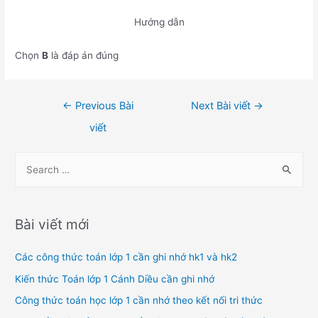
Hướng dẫn
Chọn
B
là đáp án đúng
Điều
←
Previous Bài
Next Bài viết
→
hướng
viết
bài
viết
S
e
a
r
Bài viết mới
c
h
Các công thức toán lớp 1 cần ghi nhớ hk1 và hk2
f
Kiến thức Toán lớp 1 Cánh Diều cần ghi nhớ
o
Công thức toán học lớp 1 cần nhớ theo kết nối tri thức
r