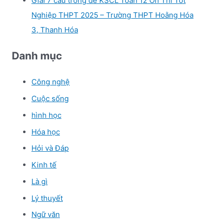
Giải 7 câu trong đề KSCL Toán 12 Ôn Thi Tốt
Nghiệp THPT 2025 – Trường THPT Hoằng Hóa
3, Thanh Hóa
Danh mục
Công nghệ
Cuộc sống
hình học
Hóa học
Hỏi và Đáp
Kinh tế
Là gì
Lý thuyết
Ngữ văn