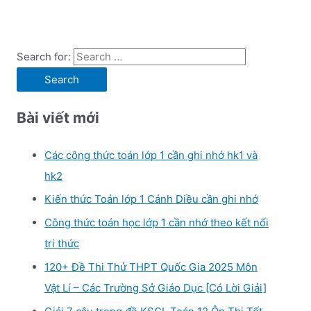
Search for:
Bài viết mới
Các công thức toán lớp 1 cần ghi nhớ hk1 và
hk2
Kiến thức Toán lớp 1 Cánh Diều cần ghi nhớ
Công thức toán học lớp 1 cần nhớ theo kết nối
tri thức
120+ Đề Thi Thử THPT Quốc Gia 2025 Môn
Vật Lí – Các Trường Sở Giáo Dục [Có Lời Giải]