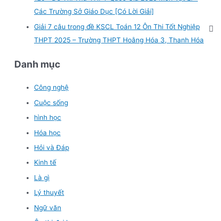
Các Trường Sở Giáo Dục [Có Lời Giải]
Giải 7 câu trong đề KSCL Toán 12 Ôn Thi Tốt Nghiệp
THPT 2025 – Trường THPT Hoằng Hóa 3, Thanh Hóa
Danh mục
Công nghệ
Cuộc sống
hình học
Hóa học
Hỏi và Đáp
Kinh tế
Là gì
Lý thuyết
Ngữ văn