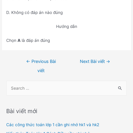
D. Không có đáp án nào đúng
Hướng dẫn
Chọn
A
là đáp án đúng
Điều
←
Previous Bài
Next Bài viết
→
hướng
viết
bài
viết
S
e
a
r
Bài viết mới
c
h
Các công thức toán lớp 1 cần ghi nhớ hk1 và hk2
f