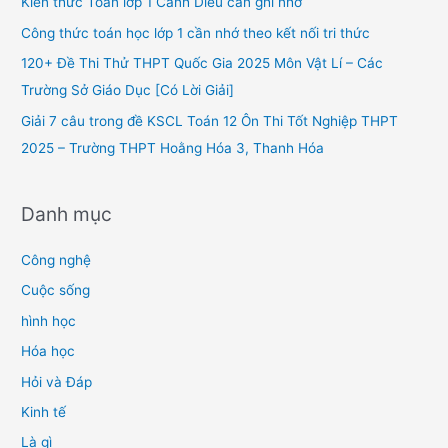
Kiến thức Toán lớp 1 Cánh Diều cần ghi nhớ
o
Công thức toán học lớp 1 cần nhớ theo kết nối tri thức
r
120+ Đề Thi Thử THPT Quốc Gia 2025 Môn Vật Lí – Các
:
Trường Sở Giáo Dục [Có Lời Giải]
Giải 7 câu trong đề KSCL Toán 12 Ôn Thi Tốt Nghiệp THPT
2025 – Trường THPT Hoằng Hóa 3, Thanh Hóa
Danh mục
Công nghệ
Cuộc sống
hình học
Hóa học
Hỏi và Đáp
Kinh tế
Là gì