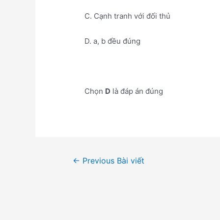
C. Cạnh tranh với đối thủ
D. a, b đều đúng
Chọn
D
là đáp án đúng
Điều
←
Previous Bài viết
hướng
bài
viết