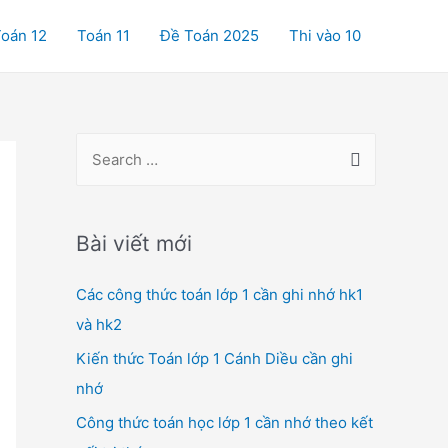
oán 12
Toán 11
Đề Toán 2025
Thi vào 10
S
e
a
r
Bài viết mới
c
Các công thức toán lớp 1 cần ghi nhớ hk1
h
và hk2
f
o
Kiến thức Toán lớp 1 Cánh Diều cần ghi
r
nhớ
:
Công thức toán học lớp 1 cần nhớ theo kết