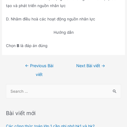
tạo và phát triển nguồn nhân lực
D. Nhằm điều hoà các hoạt động nguồn nhân lực
Hướng dẫn
Chọn
B
là đáp án đúng
Điều
←
Previous Bài
Next Bài viết
→
hướng
viết
bài
viết
S
e
a
r
Bài viết mới
c
h
Các công thức toán lớp 1 cần ghi nhớ hk1 và hk2