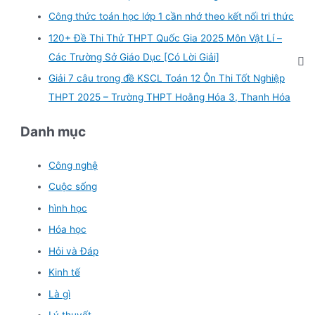
Công thức toán học lớp 1 cần nhớ theo kết nối tri thức
120+ Đề Thi Thử THPT Quốc Gia 2025 Môn Vật Lí –
Các Trường Sở Giáo Dục [Có Lời Giải]
Giải 7 câu trong đề KSCL Toán 12 Ôn Thi Tốt Nghiệp
THPT 2025 – Trường THPT Hoằng Hóa 3, Thanh Hóa
Danh mục
Công nghệ
Cuộc sống
hình học
Hóa học
Hỏi và Đáp
Kinh tế
Là gì
Lý thuyết