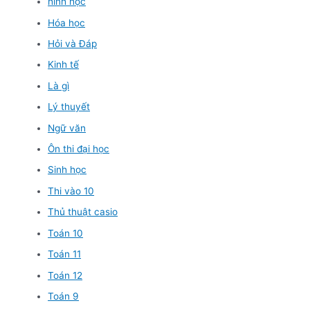
hình học
Hóa học
Hỏi và Đáp
Kinh tế
Là gì
Lý thuyết
Ngữ văn
Ôn thi đại học
Sinh học
Thi vào 10
Thủ thuật casio
Toán 10
Toán 11
Toán 12
Toán 9