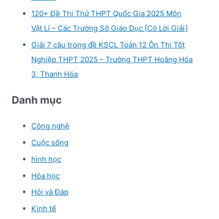
120+ Đề Thi Thử THPT Quốc Gia 2025 Môn
Vật Lí – Các Trường Sở Giáo Dục [Có Lời Giải]
Giải 7 câu trong đề KSCL Toán 12 Ôn Thi Tốt
Nghiệp THPT 2025 – Trường THPT Hoằng Hóa
3, Thanh Hóa
Danh mục
Công nghệ
Cuộc sống
hình học
Hóa học
Hỏi và Đáp
Kinh tế