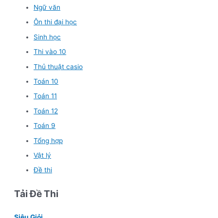
Ngữ văn
Ôn thi đại học
Sinh học
Thi vào 10
Thủ thuật casio
Toán 10
Toán 11
Toán 12
Toán 9
Tổng hợp
Vật lý
Đề thi
Tải Đề Thi
Siêu Giỏi