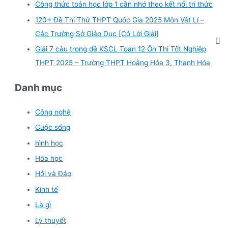
Công thức toán học lớp 1 cần nhớ theo kết nối tri thức
120+ Đề Thi Thử THPT Quốc Gia 2025 Môn Vật Lí –
Các Trường Sở Giáo Dục [Có Lời Giải]
Giải 7 câu trong đề KSCL Toán 12 Ôn Thi Tốt Nghiệp
THPT 2025 – Trường THPT Hoằng Hóa 3, Thanh Hóa
Danh mục
Công nghệ
Cuộc sống
hình học
Hóa học
Hỏi và Đáp
Kinh tế
Là gì
Lý thuyết