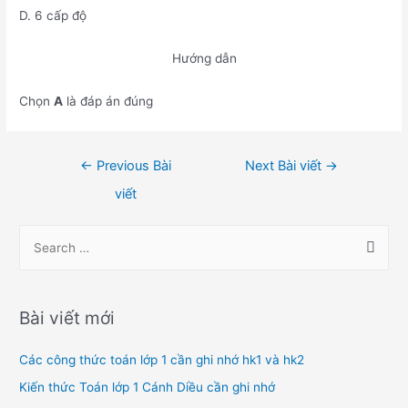
D. 6 cấp độ
Hướng dẫn
Chọn
A
là đáp án đúng
Điều
←
Previous Bài
Next Bài viết
→
hướng
viết
bài
viết
S
e
a
r
Bài viết mới
c
h
Các công thức toán lớp 1 cần ghi nhớ hk1 và hk2
f
Kiến thức Toán lớp 1 Cánh Diều cần ghi nhớ
o