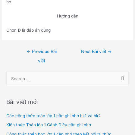
họ
Hướng dẫn
Chọn
D
là đáp án đúng
Điều
←
Previous Bài
Next Bài viết
→
hướng
viết
bài
viết
S
e
a
r
Bài viết mới
c
h
Các công thức toán lớp 1 cần ghi nhớ hk1 và hk2
f
Kiến thức Toán lớp 1 Cánh Diều cần ghi nhớ
o
Công thức toán học lớp 1 cần nhớ theo kết nối tri thức