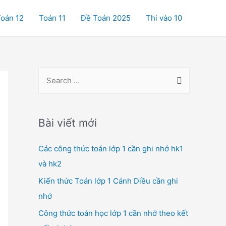
oán 12
Toán 11
Đề Toán 2025
Thi vào 10
S
e
a
r
Bài viết mới
c
Các công thức toán lớp 1 cần ghi nhớ hk1
h
và hk2
f
o
Kiến thức Toán lớp 1 Cánh Diều cần ghi
r
nhớ
:
Công thức toán học lớp 1 cần nhớ theo kết