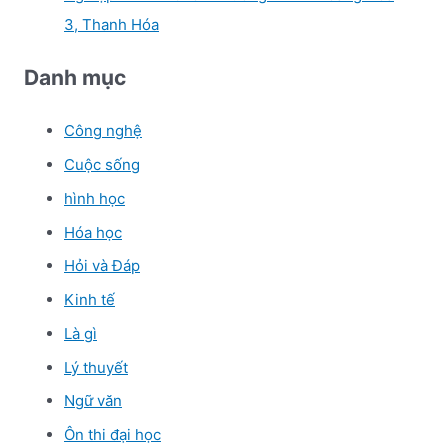
3, Thanh Hóa
Danh mục
Công nghệ
Cuộc sống
hình học
Hóa học
Hỏi và Đáp
Kinh tế
Là gì
Lý thuyết
Ngữ văn
Ôn thi đại học