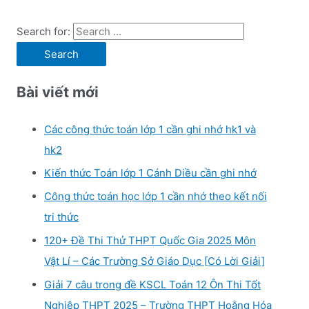
Search for:
Bài viết mới
Các công thức toán lớp 1 cần ghi nhớ hk1 và
hk2
Kiến thức Toán lớp 1 Cánh Diều cần ghi nhớ
Công thức toán học lớp 1 cần nhớ theo kết nối
tri thức
120+ Đề Thi Thử THPT Quốc Gia 2025 Môn
Vật Lí – Các Trường Sở Giáo Dục [Có Lời Giải]
Giải 7 câu trong đề KSCL Toán 12 Ôn Thi Tốt
Nghiệp THPT 2025 – Trường THPT Hoằng Hóa