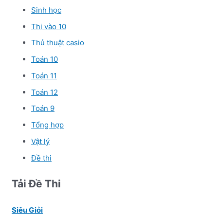
Sinh học
Thi vào 10
Thủ thuật casio
Toán 10
Toán 11
Toán 12
Toán 9
Tổng hợp
Vật lý
Đề thi
Tải Đề Thi
Siêu Giỏi