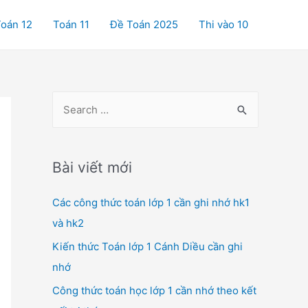
oán 12
Toán 11
Đề Toán 2025
Thi vào 10
S
e
a
r
Bài viết mới
c
Các công thức toán lớp 1 cần ghi nhớ hk1
h
và hk2
f
o
Kiến thức Toán lớp 1 Cánh Diều cần ghi
r
nhớ
:
Công thức toán học lớp 1 cần nhớ theo kết