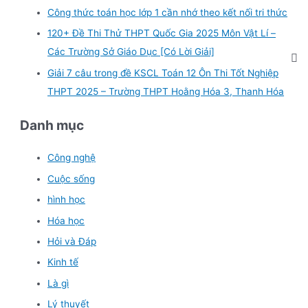
Công thức toán học lớp 1 cần nhớ theo kết nối tri thức
120+ Đề Thi Thử THPT Quốc Gia 2025 Môn Vật Lí –
Các Trường Sở Giáo Dục [Có Lời Giải]
Giải 7 câu trong đề KSCL Toán 12 Ôn Thi Tốt Nghiệp
THPT 2025 – Trường THPT Hoằng Hóa 3, Thanh Hóa
Danh mục
Công nghệ
Cuộc sống
hình học
Hóa học
Hỏi và Đáp
Kinh tế
Là gì
Lý thuyết