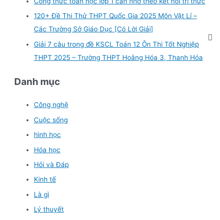
Công thức toán học lớp 1 cần nhớ theo kết nối tri thức
120+ Đề Thi Thử THPT Quốc Gia 2025 Môn Vật Lí –
Các Trường Sở Giáo Dục [Có Lời Giải]
Giải 7 câu trong đề KSCL Toán 12 Ôn Thi Tốt Nghiệp
THPT 2025 – Trường THPT Hoằng Hóa 3, Thanh Hóa
Danh mục
Công nghệ
Cuộc sống
hình học
Hóa học
Hỏi và Đáp
Kinh tế
Là gì
Lý thuyết