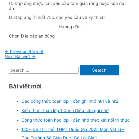
C. Đáp ứng được các yêu cầu tam giác ràng buộc của dự
án
D. Đáp ứng ít nhất 75% các yêu cầu về kỹ thuật
Hướng dẫn
Chọn
D
là đáp án đúng
Điều
←
Previous Bài viết
hướng
Next Bài viết
→
bài
viết
S
e
Bài viết mới
a
r
Các công thức toán lớp 1 cần ghi nhớ hk1 và hk2
c
Kiến thức Toán lớp 1 Cánh Diều cần ghi nhớ
h
f
Công thức toán học lớp 1 cần nhớ theo kết nối tri thức
o
120+ Đề Thi Thử THPT Quốc Gia 2025 Môn Vật Lí –
r
Các Trường Sở Giáo Dục [Có Lời Giải]