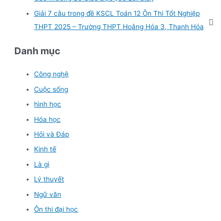
:
Giải 7 câu trong đề KSCL Toán 12 Ôn Thi Tốt Nghiệp
THPT 2025 – Trường THPT Hoằng Hóa 3, Thanh Hóa
Danh mục
Công nghệ
Cuộc sống
hình học
Hóa học
Hỏi và Đáp
Kinh tế
Là gì
Lý thuyết
Ngữ văn
Ôn thi đại học