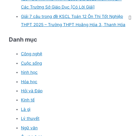
Các Trường Sở Giáo Dục [Có Lời Giải]
Giải 7 câu trong đề KSCL Toán 12 Ôn Thi Tốt Nghiệp
THPT 2025 – Trường THPT Hoằng Hóa 3, Thanh Hóa
Danh mục
Công nghệ
Cuộc sống
hình học
Hóa học
Hỏi và Đáp
Kinh tế
Là gì
Lý thuyết
Ngữ văn