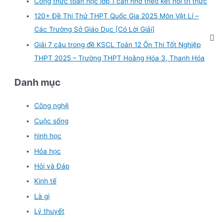
Công thức toán học lớp 1 cần nhớ theo kết nối tri thức
120+ Đề Thi Thử THPT Quốc Gia 2025 Môn Vật Lí –
Các Trường Sở Giáo Dục [Có Lời Giải]
Giải 7 câu trong đề KSCL Toán 12 Ôn Thi Tốt Nghiệp
THPT 2025 – Trường THPT Hoằng Hóa 3, Thanh Hóa
Danh mục
Công nghệ
Cuộc sống
hình học
Hóa học
Hỏi và Đáp
Kinh tế
Là gì
Lý thuyết