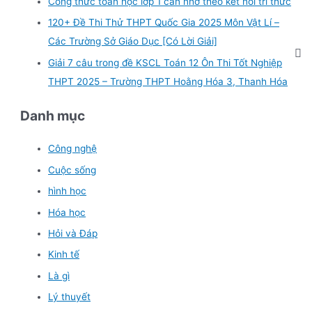
Công thức toán học lớp 1 cần nhớ theo kết nối tri thức
120+ Đề Thi Thử THPT Quốc Gia 2025 Môn Vật Lí –
Các Trường Sở Giáo Dục [Có Lời Giải]
Giải 7 câu trong đề KSCL Toán 12 Ôn Thi Tốt Nghiệp
THPT 2025 – Trường THPT Hoằng Hóa 3, Thanh Hóa
Danh mục
Công nghệ
Cuộc sống
hình học
Hóa học
Hỏi và Đáp
Kinh tế
Là gì
Lý thuyết