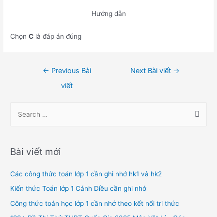
Hướng dẫn
Chọn
C
là đáp án đúng
Điều
←
Previous Bài
Next Bài viết
→
hướng
viết
bài
viết
S
e
a
r
Bài viết mới
c
h
Các công thức toán lớp 1 cần ghi nhớ hk1 và hk2
f
Kiến thức Toán lớp 1 Cánh Diều cần ghi nhớ
o
Công thức toán học lớp 1 cần nhớ theo kết nối tri thức
r