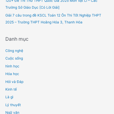
120+ Đề Thi Thử THPT Quốc Gia 2025 Môn Vật Lí – Các
:
Trường Sở Giáo Dục [Có Lời Giải]
Giải 7 câu trong đề KSCL Toán 12 Ôn Thi Tốt Nghiệp THPT
2025 – Trường THPT Hoằng Hóa 3, Thanh Hóa
Danh mục
Công nghệ
Cuộc sống
hình học
Hóa học
Hỏi và Đáp
Kinh tế
Là gì
Lý thuyết
Ngữ văn