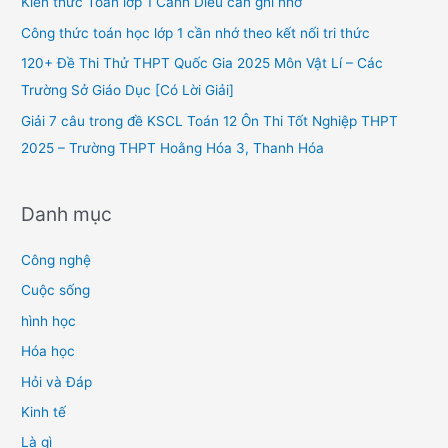
Kiến thức Toán lớp 1 Cánh Diều cần ghi nhớ
o
Công thức toán học lớp 1 cần nhớ theo kết nối tri thức
r
120+ Đề Thi Thử THPT Quốc Gia 2025 Môn Vật Lí – Các
:
Trường Sở Giáo Dục [Có Lời Giải]
Giải 7 câu trong đề KSCL Toán 12 Ôn Thi Tốt Nghiệp THPT
2025 – Trường THPT Hoằng Hóa 3, Thanh Hóa
Danh mục
Công nghệ
Cuộc sống
hình học
Hóa học
Hỏi và Đáp
Kinh tế
Là gì