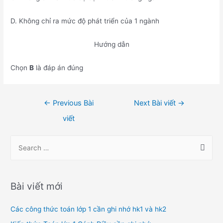
D. Không chỉ ra mức độ phát triển của 1 ngành
Hướng dẫn
Chọn
B
là đáp án đúng
Điều
←
Previous Bài
Next Bài viết
→
hướng
viết
bài
viết
S
e
a
r
Bài viết mới
c
h
Các công thức toán lớp 1 cần ghi nhớ hk1 và hk2
f