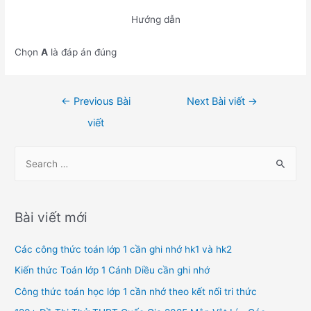
Hướng dẫn
Chọn
A
là đáp án đúng
Điều
←
Previous Bài
Next Bài viết
→
hướng
viết
bài
viết
S
e
a
r
Bài viết mới
c
h
Các công thức toán lớp 1 cần ghi nhớ hk1 và hk2
f
Kiến thức Toán lớp 1 Cánh Diều cần ghi nhớ
o
Công thức toán học lớp 1 cần nhớ theo kết nối tri thức
r