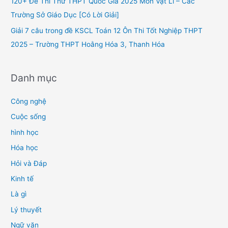
120+ Đề Thi Thử THPT Quốc Gia 2025 Môn Vật Lí – Các
:
Trường Sở Giáo Dục [Có Lời Giải]
Giải 7 câu trong đề KSCL Toán 12 Ôn Thi Tốt Nghiệp THPT
2025 – Trường THPT Hoằng Hóa 3, Thanh Hóa
Danh mục
Công nghệ
Cuộc sống
hình học
Hóa học
Hỏi và Đáp
Kinh tế
Là gì
Lý thuyết
Ngữ văn