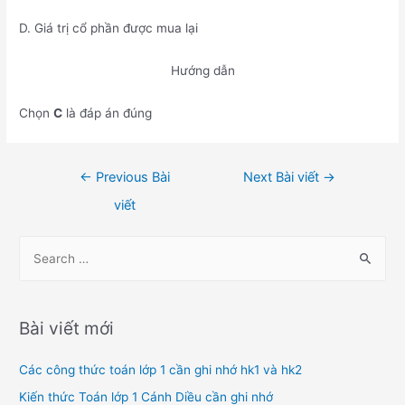
D. Giá trị cổ phần được mua lại
Hướng dẫn
Chọn
C
là đáp án đúng
Điều
←
Previous Bài
Next Bài viết
→
hướng
viết
bài
viết
S
e
a
r
Bài viết mới
c
h
Các công thức toán lớp 1 cần ghi nhớ hk1 và hk2
f
Kiến thức Toán lớp 1 Cánh Diều cần ghi nhớ