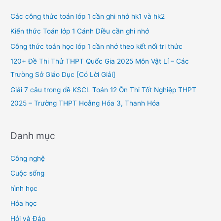
c
h
Các công thức toán lớp 1 cần ghi nhớ hk1 và hk2
f
Kiến thức Toán lớp 1 Cánh Diều cần ghi nhớ
o
Công thức toán học lớp 1 cần nhớ theo kết nối tri thức
r
120+ Đề Thi Thử THPT Quốc Gia 2025 Môn Vật Lí – Các
:
Trường Sở Giáo Dục [Có Lời Giải]
Giải 7 câu trong đề KSCL Toán 12 Ôn Thi Tốt Nghiệp THPT
2025 – Trường THPT Hoằng Hóa 3, Thanh Hóa
Danh mục
Công nghệ
Cuộc sống
hình học
Hóa học
Hỏi và Đáp