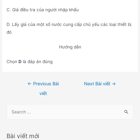
C. Giá điều tra của người nhập khẩu
D. Lấy giá của một số nước cung cấp chủ yếu các loại thiết bị
đó
Hướng dẫn
Chọn
D
là đáp án đúng
Điều
←
Previous Bài
Next Bài viết
→
hướng
viết
bài
viết
S
e
a
r
Bài viết mới