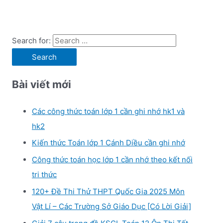
Search for:
Bài viết mới
Các công thức toán lớp 1 cần ghi nhớ hk1 và
hk2
Kiến thức Toán lớp 1 Cánh Diều cần ghi nhớ
Công thức toán học lớp 1 cần nhớ theo kết nối
tri thức
120+ Đề Thi Thử THPT Quốc Gia 2025 Môn
Vật Lí – Các Trường Sở Giáo Dục [Có Lời Giải]