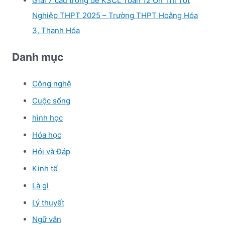
Giải 7 câu trong đề KSCL Toán 12 Ôn Thi Tốt
Nghiệp THPT 2025 – Trường THPT Hoằng Hóa
3, Thanh Hóa
Danh mục
Công nghệ
Cuộc sống
hình học
Hóa học
Hỏi và Đáp
Kinh tế
Là gì
Lý thuyết
Ngữ văn