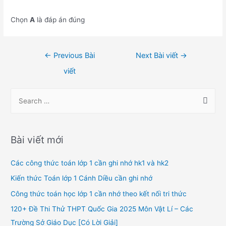
Chọn
A
là đáp án đúng
Điều
←
Previous Bài
Next Bài viết
→
hướng
viết
bài
viết
S
e
a
r
Bài viết mới
c
h
Các công thức toán lớp 1 cần ghi nhớ hk1 và hk2
f
Kiến thức Toán lớp 1 Cánh Diều cần ghi nhớ
o
Công thức toán học lớp 1 cần nhớ theo kết nối tri thức
r
120+ Đề Thi Thử THPT Quốc Gia 2025 Môn Vật Lí – Các
:
Trường Sở Giáo Dục [Có Lời Giải]