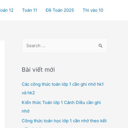
oán 12
Toán 11
Đề Toán 2025
Thi vào 10
S
e
a
r
Bài viết mới
c
Các công thức toán lớp 1 cần ghi nhớ hk1
h
và hk2
f
o
Kiến thức Toán lớp 1 Cánh Diều cần ghi
r
nhớ
:
Công thức toán học lớp 1 cần nhớ theo kết