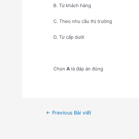
B. Từ khách hàng
C. Theo nhu cầu thị trường
D. Từ cấp dưới
Chọn
A
là đáp án đúng
Điều
←
Previous Bài viết
hướng
bài
viết