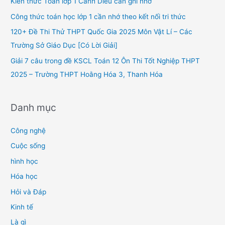
Kiến thức Toán lớp 1 Cánh Diều cần ghi nhớ
o
Công thức toán học lớp 1 cần nhớ theo kết nối tri thức
r
120+ Đề Thi Thử THPT Quốc Gia 2025 Môn Vật Lí – Các
:
Trường Sở Giáo Dục [Có Lời Giải]
Giải 7 câu trong đề KSCL Toán 12 Ôn Thi Tốt Nghiệp THPT
2025 – Trường THPT Hoằng Hóa 3, Thanh Hóa
Danh mục
Công nghệ
Cuộc sống
hình học
Hóa học
Hỏi và Đáp
Kinh tế
Là gì