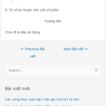
D. Tỷ số lợi nhuận trên vốn cổ phần
Hướng dẫn
Chọn
C
là đáp án đúng
Điều
←
Previous Bài
Next Bài viết
→
hướng
viết
bài
viết
S
e
a
r
Bài viết mới
c
h
Các công thức toán lớp 1 cần ghi nhớ hk1 và hk2
f