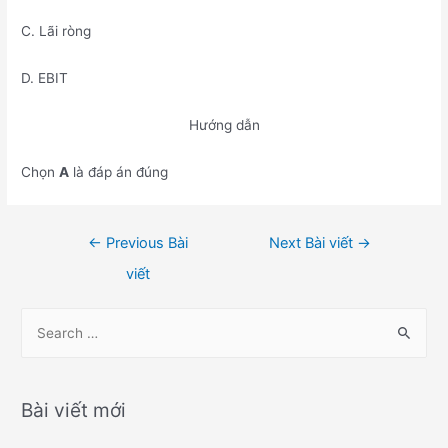
C. Lãi ròng
D. EBIT
Hướng dẫn
Chọn
A
là đáp án đúng
Điều
←
Previous Bài
Next Bài viết
→
hướng
viết
bài
viết
S
e
a
r
Bài viết mới
c