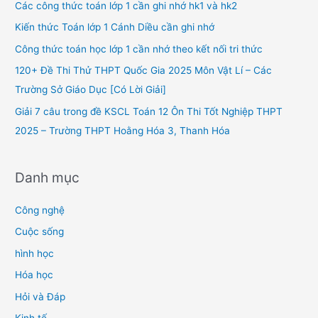
h
Các công thức toán lớp 1 cần ghi nhớ hk1 và hk2
f
Kiến thức Toán lớp 1 Cánh Diều cần ghi nhớ
o
Công thức toán học lớp 1 cần nhớ theo kết nối tri thức
r
120+ Đề Thi Thử THPT Quốc Gia 2025 Môn Vật Lí – Các
:
Trường Sở Giáo Dục [Có Lời Giải]
Giải 7 câu trong đề KSCL Toán 12 Ôn Thi Tốt Nghiệp THPT
2025 – Trường THPT Hoằng Hóa 3, Thanh Hóa
Danh mục
Công nghệ
Cuộc sống
hình học
Hóa học
Hỏi và Đáp