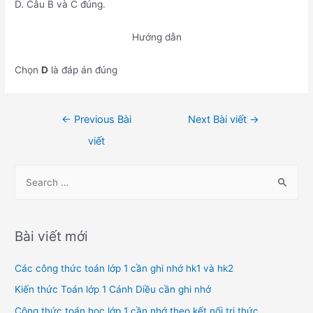
D. Câu B và C đúng.
Hướng dẫn
Chọn
D
là đáp án đúng
Điều
←
Previous Bài
Next Bài viết
→
hướng
viết
bài
viết
S
e
a
r
Bài viết mới
c
h
Các công thức toán lớp 1 cần ghi nhớ hk1 và hk2
f
Kiến thức Toán lớp 1 Cánh Diều cần ghi nhớ
o
Công thức toán học lớp 1 cần nhớ theo kết nối tri thức