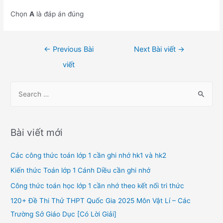
Chọn
A
là đáp án đúng
Điều
←
Previous Bài
Next Bài viết
→
hướng
viết
bài
viết
S
e
a
r
Bài viết mới
c
h
Các công thức toán lớp 1 cần ghi nhớ hk1 và hk2
f
Kiến thức Toán lớp 1 Cánh Diều cần ghi nhớ
o
Công thức toán học lớp 1 cần nhớ theo kết nối tri thức
r
120+ Đề Thi Thử THPT Quốc Gia 2025 Môn Vật Lí – Các
:
Trường Sở Giáo Dục [Có Lời Giải]