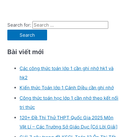
Search for:
Bài viết mới
Các công thức toán lớp 1 cần ghi nhớ hk1 và
hk2
Kiến thức Toán lớp 1 Cánh Diều cần ghi nhớ
Công thức toán học lớp 1 cần nhớ theo kết nối
tri thức
120+ Đề Thi Thử THPT Quốc Gia 2025 Môn
Vật Lí – Các Trường Sở Giáo Dục [Có Lời Giải]