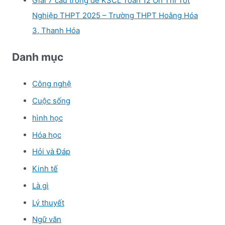
Giải 7 câu trong đề KSCL Toán 12 Ôn Thi Tốt
Nghiệp THPT 2025 – Trường THPT Hoằng Hóa
3, Thanh Hóa
Danh mục
Công nghệ
Cuộc sống
hình học
Hóa học
Hỏi và Đáp
Kinh tế
Là gì
Lý thuyết
Ngữ văn