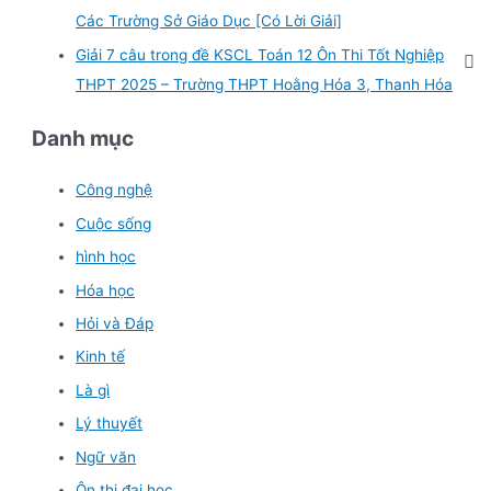
Các Trường Sở Giáo Dục [Có Lời Giải]
Giải 7 câu trong đề KSCL Toán 12 Ôn Thi Tốt Nghiệp
THPT 2025 – Trường THPT Hoằng Hóa 3, Thanh Hóa
Danh mục
Công nghệ
Cuộc sống
hình học
Hóa học
Hỏi và Đáp
Kinh tế
Là gì
Lý thuyết
Ngữ văn
Ôn thi đại học