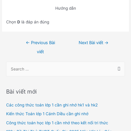
Hướng dẫn
Chọn
D
là đáp án đúng
Điều
←
Previous Bài
Next Bài viết
→
hướng
viết
bài
viết
S
e
a
r
Bài viết mới
c
h
Các công thức toán lớp 1 cần ghi nhớ hk1 và hk2
f
Kiến thức Toán lớp 1 Cánh Diều cần ghi nhớ
o
Công thức toán học lớp 1 cần nhớ theo kết nối tri thức
r