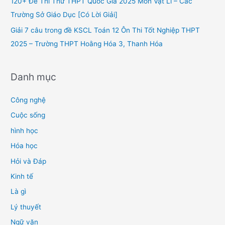
120+ Đề Thi Thử THPT Quốc Gia 2025 Môn Vật Lí – Các
:
Trường Sở Giáo Dục [Có Lời Giải]
Giải 7 câu trong đề KSCL Toán 12 Ôn Thi Tốt Nghiệp THPT
2025 – Trường THPT Hoằng Hóa 3, Thanh Hóa
Danh mục
Công nghệ
Cuộc sống
hình học
Hóa học
Hỏi và Đáp
Kinh tế
Là gì
Lý thuyết
Ngữ văn