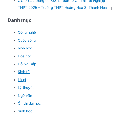
Giải 7 câu trong đề KSCL Toán 12 Ôn Thi Tốt Nghiệp
THPT 2025 – Trường THPT Hoằng Hóa 3, Thanh Hóa
Danh mục
Công nghệ
Cuộc sống
hình học
Hóa học
Hỏi và Đáp
Kinh tế
Là gì
Lý thuyết
Ngữ văn
Ôn thi đại học
Sinh học