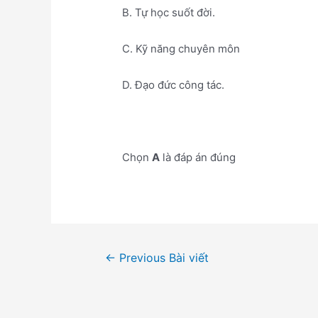
B. Tự học suốt đời.
C. Kỹ năng chuyên môn
D. Đạo đức công tác.
Chọn
A
là đáp án đúng
Điều
←
Previous Bài viết
hướng
bài
viết