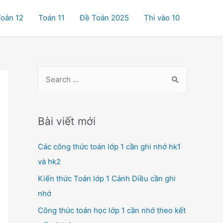
oán 12
Toán 11
Đề Toán 2025
Thi vào 10
S
e
a
r
Bài viết mới
c
Các công thức toán lớp 1 cần ghi nhớ hk1
h
và hk2
f
o
Kiến thức Toán lớp 1 Cánh Diều cần ghi
r
nhớ
:
Công thức toán học lớp 1 cần nhớ theo kết