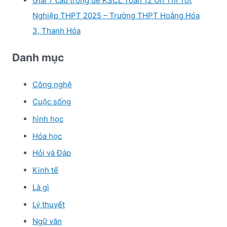
Giải 7 câu trong đề KSCL Toán 12 Ôn Thi Tốt
Nghiệp THPT 2025 – Trường THPT Hoằng Hóa
3, Thanh Hóa
Danh mục
Công nghệ
Cuộc sống
hình học
Hóa học
Hỏi và Đáp
Kinh tế
Là gì
Lý thuyết
Ngữ văn