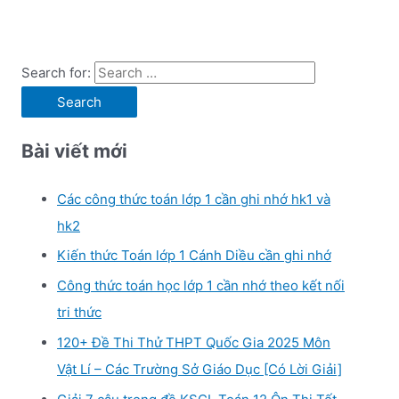
Search for:
Bài viết mới
Các công thức toán lớp 1 cần ghi nhớ hk1 và
hk2
Kiến thức Toán lớp 1 Cánh Diều cần ghi nhớ
Công thức toán học lớp 1 cần nhớ theo kết nối
tri thức
120+ Đề Thi Thử THPT Quốc Gia 2025 Môn
Vật Lí – Các Trường Sở Giáo Dục [Có Lời Giải]