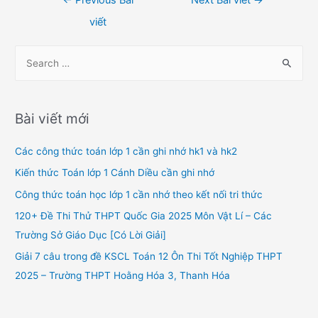
hướng
viết
bài
viết
S
e
a
r
Bài viết mới
c
h
Các công thức toán lớp 1 cần ghi nhớ hk1 và hk2
f
Kiến thức Toán lớp 1 Cánh Diều cần ghi nhớ
o
Công thức toán học lớp 1 cần nhớ theo kết nối tri thức
r
120+ Đề Thi Thử THPT Quốc Gia 2025 Môn Vật Lí – Các
:
Trường Sở Giáo Dục [Có Lời Giải]
Giải 7 câu trong đề KSCL Toán 12 Ôn Thi Tốt Nghiệp THPT
2025 – Trường THPT Hoằng Hóa 3, Thanh Hóa