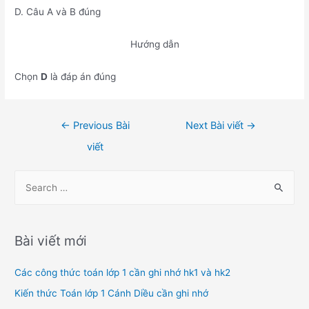
D. Câu A và B đúng
Hướng dẫn
Chọn
D
là đáp án đúng
Điều
←
Previous Bài
Next Bài viết
→
hướng
viết
bài
viết
S
e
a
r
Bài viết mới
c
h
Các công thức toán lớp 1 cần ghi nhớ hk1 và hk2
f
Kiến thức Toán lớp 1 Cánh Diều cần ghi nhớ
o