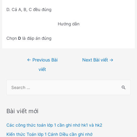
D. Cả A, B, C đều đúng
Hướng dẫn
Chọn
D
là đáp án đúng
Điều
←
Previous Bài
Next Bài viết
→
hướng
viết
bài
viết
S
e
a
r
Bài viết mới
c
h
Các công thức toán lớp 1 cần ghi nhớ hk1 và hk2
f
Kiến thức Toán lớp 1 Cánh Diều cần ghi nhớ