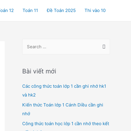
oán 12
Toán 11
Đề Toán 2025
Thi vào 10
S
e
a
r
Bài viết mới
c
Các công thức toán lớp 1 cần ghi nhớ hk1
h
và hk2
f
o
Kiến thức Toán lớp 1 Cánh Diều cần ghi
r
nhớ
:
Công thức toán học lớp 1 cần nhớ theo kết