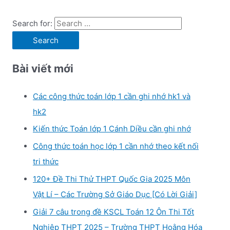
Search for:
Bài viết mới
Các công thức toán lớp 1 cần ghi nhớ hk1 và
hk2
Kiến thức Toán lớp 1 Cánh Diều cần ghi nhớ
Công thức toán học lớp 1 cần nhớ theo kết nối
tri thức
120+ Đề Thi Thử THPT Quốc Gia 2025 Môn
Vật Lí – Các Trường Sở Giáo Dục [Có Lời Giải]
Giải 7 câu trong đề KSCL Toán 12 Ôn Thi Tốt
Nghiệp THPT 2025 – Trường THPT Hoằng Hóa