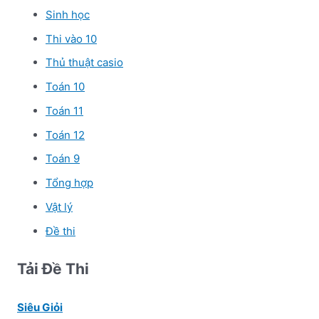
Sinh học
Thi vào 10
Thủ thuật casio
Toán 10
Toán 11
Toán 12
Toán 9
Tổng hợp
Vật lý
Đề thi
Tải Đề Thi
Siêu Giỏi