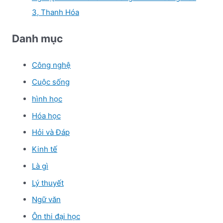
3, Thanh Hóa
Danh mục
Công nghệ
Cuộc sống
hình học
Hóa học
Hỏi và Đáp
Kinh tế
Là gì
Lý thuyết
Ngữ văn
Ôn thi đại học