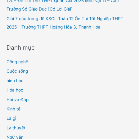
120+ Đề Thi Thử THPT Quốc Gia 2025 Môn Vật Lí – Các
:
Trường Sở Giáo Dục [Có Lời Giải]
Giải 7 câu trong đề KSCL Toán 12 Ôn Thi Tốt Nghiệp THPT
2025 – Trường THPT Hoằng Hóa 3, Thanh Hóa
Danh mục
Công nghệ
Cuộc sống
hình học
Hóa học
Hỏi và Đáp
Kinh tế
Là gì
Lý thuyết
Ngữ văn