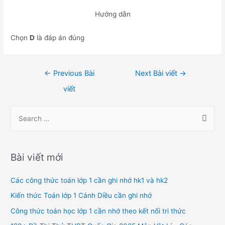
Hướng dẫn
Chọn
D
là đáp án đúng
Điều
←
Previous Bài
Next Bài viết
→
hướng
viết
bài
viết
S
e
a
r
Bài viết mới
c
h
Các công thức toán lớp 1 cần ghi nhớ hk1 và hk2
f
Kiến thức Toán lớp 1 Cánh Diều cần ghi nhớ
o
Công thức toán học lớp 1 cần nhớ theo kết nối tri thức
r