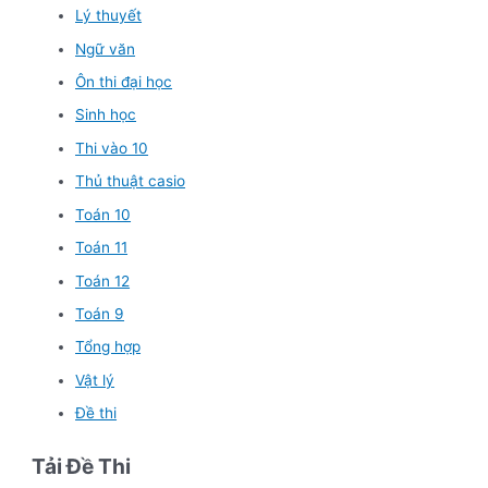
Lý thuyết
Ngữ văn
Ôn thi đại học
Sinh học
Thi vào 10
Thủ thuật casio
Toán 10
Toán 11
Toán 12
Toán 9
Tổng hợp
Vật lý
Đề thi
Tải Đề Thi