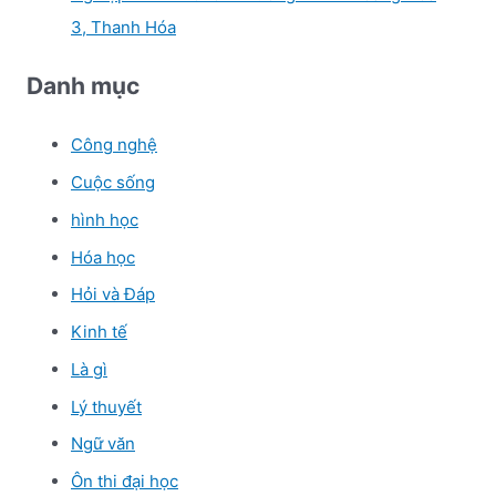
3, Thanh Hóa
Danh mục
Công nghệ
Cuộc sống
hình học
Hóa học
Hỏi và Đáp
Kinh tế
Là gì
Lý thuyết
Ngữ văn
Ôn thi đại học