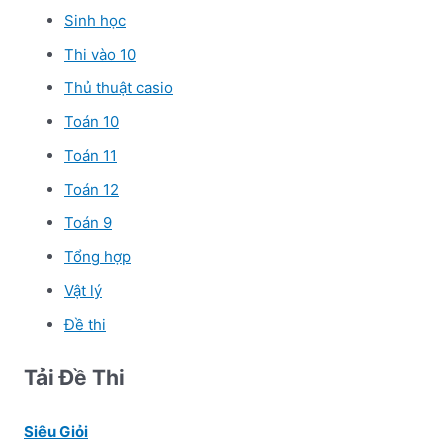
Sinh học
Thi vào 10
Thủ thuật casio
Toán 10
Toán 11
Toán 12
Toán 9
Tổng hợp
Vật lý
Đề thi
Tải Đề Thi
Siêu Giỏi