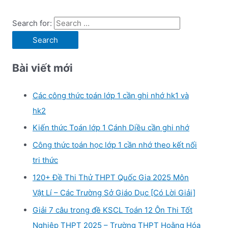
Search for:
Bài viết mới
Các công thức toán lớp 1 cần ghi nhớ hk1 và
hk2
Kiến thức Toán lớp 1 Cánh Diều cần ghi nhớ
Công thức toán học lớp 1 cần nhớ theo kết nối
tri thức
120+ Đề Thi Thử THPT Quốc Gia 2025 Môn
Vật Lí – Các Trường Sở Giáo Dục [Có Lời Giải]
Giải 7 câu trong đề KSCL Toán 12 Ôn Thi Tốt
Nghiệp THPT 2025 – Trường THPT Hoằng Hóa