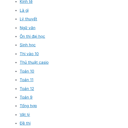
Kinh tế
Là gì
Lý thuyết
Ngữ văn
Ôn thi đại học
Sinh học
Thi vào 10
Thủ thuật casio
Toán 10
Toán 11
Toán 12
Toán 9
Tổng hợp
Vật lý
Đề thi